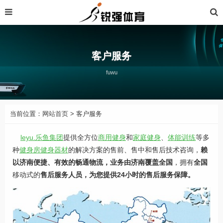
客户服务
fuwu
当前位置：
网站首页
> 客户服务
leyu.乐鱼集团
提供全方位
商用健身
和
家庭健身
、
体能训练
等多
种
健身房健身器材
的解决方案的售前、售中和售后技术咨询，
赖
以济南便捷、有效的畅通物流，业务由济南覆盖全国
，拥有
全国
移动式的
售后服务人员，为您提供24小时的售后服务保障。