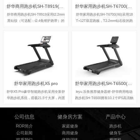
舒华商用跑步机SH-T8919(V9)
舒华家用跑步机SH-T6700(X6)
舒华商用跑步机SH-T8919采用t2.2mm
舒华家用跑步机SH-T6700(X6)采用18
黑钻纹（可选配：t2.4免维护跑带）的
T+12T双层跑板，T2.2mm钻石纹的跑
跑带，，选用手握心率测试 自带心率
带，双层跑板全跑台减震，对您跑步中
带及增加心率控速(HRC)程序模块、接
的膝盖进行全方位的呵护，选用接触式
触式心率感应测量心跳等数据，跑步面
心率感应和无线心率感应等多种方式获
积达580×1570mm，可承受180kg的使
取数据，跑步面积达520×1450mm，可
用者使用。
承受130kg的使用者使用。
舒华家用跑步机X5 pro
舒华家用跑步机SH-T6500(X5)
舒华X5 Pro豪华智能跑步机采用全新舒
leyu.乐鱼推荐健身器材-舒华商用电动
华跑步机系统，搭载21.5寸大屏，内置
跑步机SH-T6500拥有10.1寸IPS高清触
九种运动程序，包括场景跑、在线约跑
摸屏、Z型动感时尚外观设计、70×150
和一键体育考试等内容，亦有教练在线
mm精钢立柱机身、F级高效静音马
公司信息
健身房方案
产品中心
科学指导和比赛互动，可在线升级，历
达、520mm商用豪华跑带和35mm双层
经耐久性测试，让您使用更安全，双跑
全跑台减震跑板等优势，让您享受科学
ROR简介
家庭健身
跑步机
台设计，全减震系统，核心动力采用F
跑步。
公司新闻
商用健身
健身车
级耐高温马达，5.0HP峰值马力，提供
联系我们
体能训练
椭圆机