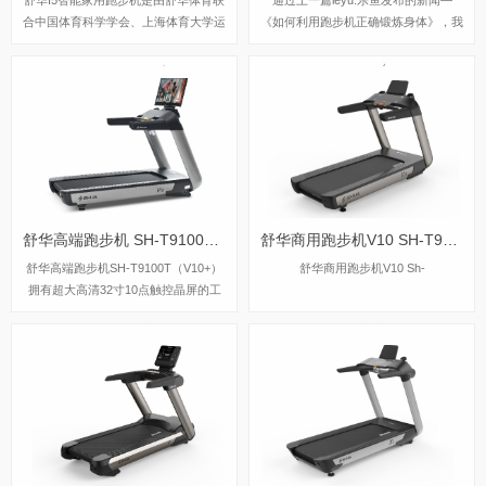
合中国体育科学学会、上海体育大学运
《如何利用跑步机正确锻炼身体》，我
动科学学院教授陆大江等权威机构、专
们知道跑步只能锻炼心肺功能，也能辅
家共同研发设计。独特之处在于它结合
助减少一些部位的脂肪，并不能将身材
国际科学跑步研究理论，能够针对不同
修饰得好看，只有配合适当的力量训练
用户进行运动能力测试，并根据测试结
才能塑造出优美的身材。尤其对于女生
果生成因人而异的有氧运动处方。这意
来说，力量训练并不会将你变成“肌肉
味着每个用户都能得到一个适合自己的
女”，只会让你的整体线条变得更好。l
运动方案，从而更好地达到运动效果。
eyu.乐鱼为您讲解一下如何高效的利用
这一创新技术可以确保用户在运动过程
力量器械进行减脂训练。
中能够保持在最佳的区间状态，从而提
舒华高端跑步机 SH-T9100T（V10+）
舒华商用跑步机V10 SH-T9100
高运动安全性和有效性。
舒华高端跑步机SH-T9100T（V10+）
舒华商用跑步机V10 Sh-
拥有超大高清32寸10点触控晶屏的工
业屏，具有扫码、刷卡、人脸识别等多
种智能登录方式，方便快捷，并且有在
线教学、专业健身模式随意切换，让您
开启科学健身。