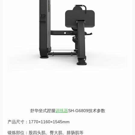
舒华坐式蹬腿
训练器
SH-G6809技术参数
产品尺寸：1770×1160×1545mm
锻炼部位：股四头肌、臀大肌、腓肠肌等