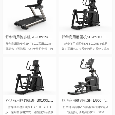
线教学、专业健身模式随意切换，让您
开启科学健身。
舒华商用跑步机SH-T8919(V9)
舒华商用椭圆机SH-B9100E（触屏版）
舒华商用跑步机SH-T8919采用t2.2mm
舒华商用椭圆机SH-B9100E（触屏
黑钻纹（可选配：t2.4免维护跑带）的
版）采用电磁控系统的阻力系统，具有
跑带，，选用手握心率测试 自带心率
40段电磁控阻力系统，运用手握心率
带及增加心率控速(HRC)程序模块、接
片侦测心率，9.3公斤飞轮质量。
触式心率感应测量心跳等数据，跑步面
积达580×1570mm，可承受180kg的使
用者使用。
舒华商用椭圆机SH-B9100E（LED版）
舒华商用椭圆机SH-E800（V8）
舒华商用椭圆机SH-B9100E（LED
舒华仰望商用V8智能椭圆机自发电四
版）采用自发电方式，磁控阻力系统的
轨漫步运动健身器材SH-E800