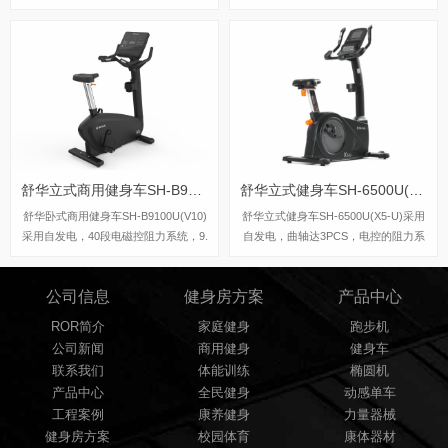
阻力系统，可以设定40段阻力段，最
大使用者体重为180kg，踏步跨距可达
508mm，适用于大多数人，现在leyu.
乐鱼旗舰店都有这一款椭圆机，欢迎前
来体验试机。
舒华立式商用健身车SH-B9100U(V10)LED版
舒华立式健身车SH-6500U(X5-U)
舒华卧式商用健身车SH-B9100U(V10)
舒华立式健身车SH-6500U(X5-U)采用
采用自发电，40段电磁控阻力系统，9.
自发电，曲轴达3PCS，电控的阻力系
3kg飞轮重量。
统，设有24段阻力等级，拥有7.5kg的
磁控轮。
公司信息
健身房方案
产品中心
ROR简介
家庭健身
跑步机
公司新闻
商用健身
健身车
联系我们
体能训练
椭圆机
产品中心
全民健身
动感单车
工程案例
康养健身
力量器械
健身房方案
校园体育
康体器材