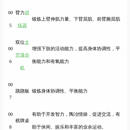
00
臂力
训
锻炼上臂伸肌力量、下臂屈肌、前臂腕屈肌
5
练器
双位
太
00
增强下肢的活动能力，提高身体协调性，平
空漫步
6
衡能力和有氧能力
机
00
跷跷板
锻炼身体协调性、平衡能力
7
00
有助于开发智力，陶冶情操，促进交流，有
棋牌桌
8
助于休闲、娱乐和丰富的业余
运动。