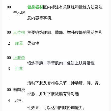
00
健身器材
区内标注有关训练和锻炼方法及注
告示牌
1
意内容等事项。
00
三位扭
主要锻炼腰部、髋部、增强腰部的灵活性和
2
腰器
柔韧性
00
上肢牵
锻炼手腕、手臂肌肉，促进上肢灵活性
3
引器
活动下肢及脊椎各关节，抻动肝、脾、肾、
00
椭圆漫
经脉，并对下肢减脂有针对选
4
步机
性效果，可以达到四肢协调能力。