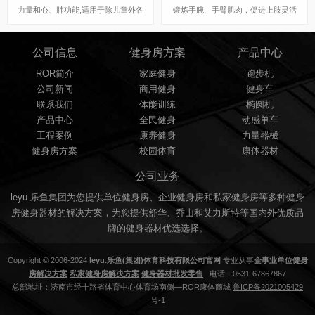
力量和心、肺功能,适用于除儿童外各
锻炼手腕、手臂肌肉，促进上肢灵活
年龄人群，需要在座板上坐定，手握扶
性。
手，脚踩踏板，作双臂伸缩运动。
公司信息
健身房方案
产品中心
ROR简介
家庭健身
跑步机
公司新闻
商用健身
健身车
联系我们
体能训练
椭圆机
产品中心
全民健身
动感单车
工程案例
康养健身
力量器械
健身房方案
校园体育
康体器材
公司业务
leyu.乐鱼集团为您提供单位健身房、企业健身房和私家健身房等多种健身
房健身器材的解决方案，为您提供舒华、乔山和艾力斯特等国内外优质品
牌的健身器材优选选择。
Copyright © 2006-2024
leyu.乐鱼(集团)体育科技有限公司官网
专业从事
企事业单位健身
房解决方案
私家健身房解决方案
健身器材批发零售
电话：0531-67867867
总部地址：济南市经十路省体育中心体育场南侧—ROR康体商城
鲁ICP备2021005429
号-1