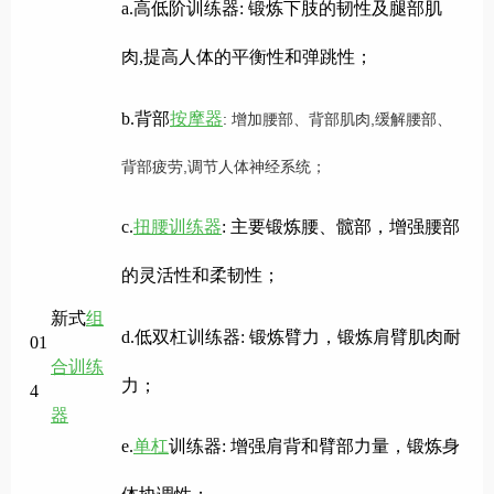
a.高低阶训练器:
锻炼下肢的韧性及腿部肌
肉
,提高人体的平衡性和弹跳性
；
b.背部
按摩器
:
增加腰部、背部肌肉
,缓解腰部、
背部疲劳,调节人体神经系统
；
c.
扭腰训练器
:
主要锻炼腰、髋部，增强腰部
的灵活性和柔韧性；
新式
组
d.低双杠训练器:
锻炼臂力，锻炼肩臂肌肉耐
01
合训练
力；
4
器
e.
单杠
训练器:
增强肩背和臂部力量，锻炼身