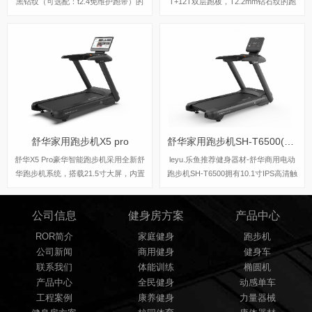
黑钻纹（可选配：t2.4免维护跑带）的
T+12T双层跑板，T2.2mm钻石纹的跑
跑带，，选用手握心率测试 自带心率
带，双层跑板全跑台减震，对您跑步中
带及增加心率控速(HRC)程序模块、接
的膝盖进行全方位的呵护，选用接触式
触式心率感应测量心跳等数据，跑步面
心率感应和无线心率感应等多种方式获
积达580×1570mm，可承受180kg的使
取数据，跑步面积达520×1450mm，可
用者使用。
承受130kg的使用者使用。
舒华家用跑步机X5 pro
舒华家用跑步机SH-T6500(X5)
舒华X5 Pro豪华智能跑步机采用全新舒
leyu.乐鱼推荐健身器材-舒华商用电动
华跑步机系统，搭载21.5寸大屏，内置
跑步机SH-T6500拥有10.1寸IPS高清触
九种运动程序，包括场景跑、在线约跑
摸屏、Z型动感时尚外观设计、70×150
和一键体育考试等内容，亦有教练在线
mm精钢立柱机身、F级高效静音马
公司信息
健身房方案
产品中心
科学指导和比赛互动，可在线升级，历
达、520mm商用豪华跑带和35mm双层
经耐久性测试，让您使用更安全，双跑
全跑台减震跑板等优势，让您享受科学
ROR简介
家庭健身
跑步机
台设计，全减震系统，核心动力采用F
跑步。
公司新闻
商用健身
健身车
级耐高温马达，5.0HP峰值马力，提供
联系我们
体能训练
椭圆机
源源动力，让您享受每一次畅跑体验。
产品中心
全民健身
动感单车
工程案例
康养健身
力量器械