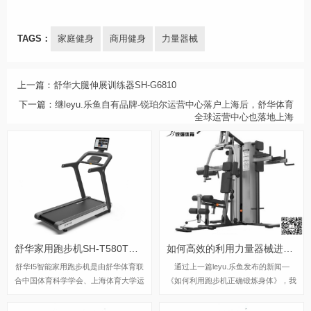
TAGS：
家庭健身
商用健身
力量器械
上一篇：
舒华大腿伸展训练器SH-G6810
下一篇：
继leyu.乐鱼自有品牌-锐珀尔运营中心落户上海后，舒华体育
全球运营中心也落地上海
舒华家用跑步机SH-T580T（I5）
如何高效的利用力量器械进行减脂训练
舒华I5智能家用跑步机是由舒华体育联
通过上一篇leyu.乐鱼发布的新闻—
合中国体育科学学会、上海体育大学运
《如何利用跑步机正确锻炼身体》，我
动科学学院教授陆大江等权威机构、专
们知道跑步只能锻炼心肺功能，也能辅
家共同研发设计。独特之处在于它结合
助减少一些部位的脂肪，并不能将身材