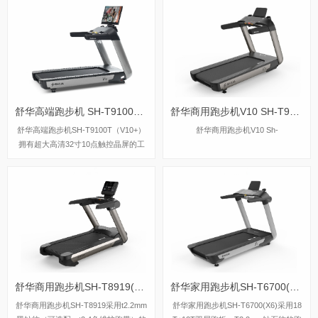
国际科学跑步研究理论，能够针对不同
修饰得好看，只有配合适当的力量训练
用户进行运动能力测试，并根据测试结
才能塑造出优美的身材。尤其对于女生
果生成因人而异的有氧运动处方。这意
来说，力量训练并不会将你变成“肌肉
味着每个用户都能得到一个适合自己的
女”，只会让你的整体线条变得更好。l
运动方案，从而更好地达到运动效果。
eyu.乐鱼为您讲解一下如何高效的利用
这一创新技术可以确保用户在运动过程
力量器械进行减脂训练。
中能够保持在最佳的区间状态，从而提
舒华高端跑步机 SH-T9100T（V10+）
舒华商用跑步机V10 SH-T9100
高运动安全性和有效性。
舒华高端跑步机SH-T9100T（V10+）
舒华商用跑步机V10 Sh-
拥有超大高清32寸10点触控晶屏的工
业屏，具有扫码、刷卡、人脸识别等多
种智能登录方式，方便快捷，并且有在
线教学、专业健身模式随意切换，让您
开启科学健身。
舒华商用跑步机SH-T8919(V9)
舒华家用跑步机SH-T6700(X6)
舒华商用跑步机SH-T8919采用t2.2mm
舒华家用跑步机SH-T6700(X6)采用18